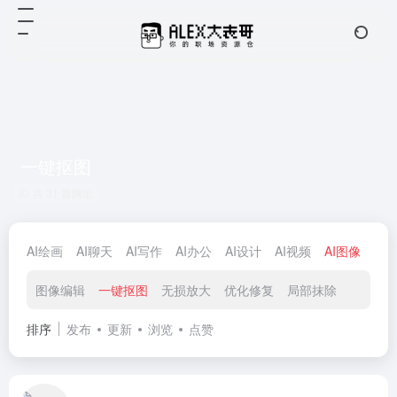
一键抠图
共 31 篇网址
AI绘画
AI聊天
AI写作
AI办公
AI设计
AI视频
AI图像
提
图像编辑
一键抠图
无损放大
优化修复
局部抹除
排序
发布
更新
浏览
点赞