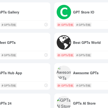
PTs Gallery
GPT Store IO
# GPTs导航
GPTs导航
# GPTs导航
Meet GPTs
Best GPTs World
# GPTs导航
GPTs导航
# GPTs导航
GPTs Hub App
Awesome GPTs
# GPTs导航
GPTs导航
# GPTs导航
GPTs 24
GPTs AI Store