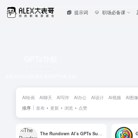
提示词
职场必备课
GPTs导航
共 37 篇网址
这里你可以找到最出色的GPTs集合站
AI绘画
AI聊天
AI写作
AI办公
AI设计
AI视频
AI图
排序
发布
更新
浏览
点赞
The Rundown AI’s GPTs Super Tools