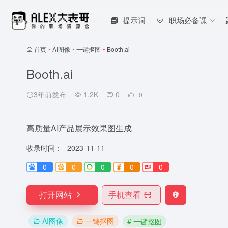
提示词
职场必备课
首页
•
AI图像
•
一键抠图
•
Booth.ai
Booth.ai
3年前发布
1.2K
0
0
高质量AI产品展示效果图生成
收录时间：
2023-11-11
0
0
0
0
0
打开网站
手机查看
AI图像
一键抠图
# 一键抠图