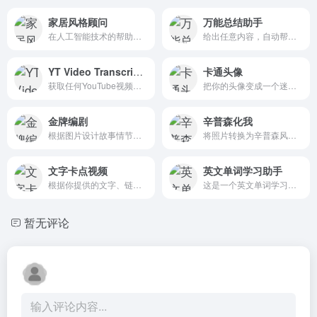
家居风格顾问
万能总结助手
在人工智能技术的帮助下，分析家庭照片，建议装饰，并产生视觉创意预览图片。用创意和风格改造你的空间!
给出任意内容，自动帮你省流总结
YT Video Transcripts
卡通头像
获取任何YouTube视频的字幕，以便在总结、问答、函数调用等方面进一步使用！
把你的头像变成一个迷人的卡通人物
金牌编剧
辛普森化我
根据图片设计故事情节、人物特征，适用于创作写作。
将照片转换为辛普森风格的艺术作品
文字卡点视频
英文单词学习助手
根据你提供的文字、链接或网站制作充满节奏感的卡点视频
这是一个英文单词学习助手，会给你提供单词的释义、例句以及图示
暂无评论