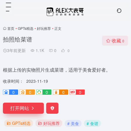
首页
•
GPTs精选
•
好玩推荐
•
正文
拍照给菜谱
收藏
0
3年前更新
1.1K
0
0
根据上传的实物照片生成菜谱，适用于美食爱好者。
收录时间：
2023-11-19
0
0
0
0
0
打开网站
GPTs精选
好玩推荐
# 美食
# 食谱