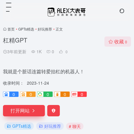
首页
•
GPTs精选
•
好玩推荐
•
正文
杠精GPT
收藏
0
3年前更新
1K
0
0
我就是个脏话连篇转爱抬杠的机器人！
收录时间：
2023-11-24
0
0
0
0
0
打开网站
GPTs精选
好玩推荐
# 聊天