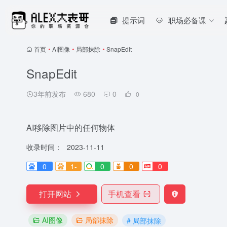
提示词
职场必备课
首页
•
AI图像
•
局部抹除
•
SnapEdit
SnapEdit
3年前发布
680
0
0
AI移除图片中的任何物体
收录时间：
2023-11-11
0
1-
0
0
0
打开网站
手机查看
AI图像
局部抹除
# 局部抹除