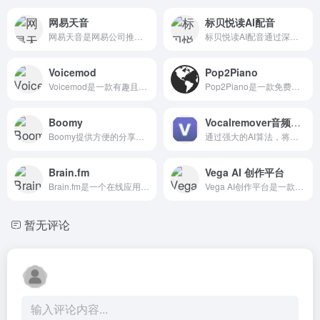
网易天音
标贝悦读AI配音
网易天音是网易公司推出的一站式AI音乐创作平台，提供快速音乐创作、编曲、演唱、发布，利用AI技术简化音乐创作过程。
标贝悦读AI配音通过深度学习和自然语言处理算法，从原声音频中学习和模仿语音发音，生成高质量的声音合成服务。
Voicemod
Pop2Piano
Voicemod是一款有趣且易于使用的音频处理软件，适用于需要进行实时音效处理的用户群体。无论是网络语音聊天、直播、游戏还是制作音乐，都可以通过Voicemod获得新
Pop2Piano是一款免费的音乐软件，提供流行歌曲的钢琴翻奏版本，旨在为用户提供独一无二的音乐体验。用户可以通过软件学习和演奏歌曲或者欣赏美妙的钢琴翻奏，同时Pop2Piano的界面简洁美观，操作简单适合各类用户。
Boomy
Vocalremover音频分离
Boomy提供方便的分享功能，用户可以将音乐作品分享到社交媒体或其他平台。
通过强大的AI算法，将声音和背景音乐，两者完美分离，免费在线即可使用
Brain.fm
Vega AI 创作平台
Brain.fm是一个在线应用程序，它提供专业音乐和自然声音，旨在帮助用户提高注意力、增强创造力和提高睡眠质量。这个应用程序基于神经科学和心理学研究，通过使用特殊的音乐和声音来改善用户的认知能力。
Vega AI创作平台是一款人工智能辅助设计工具，利用AI算法生成符合用户要求的设计，提高设计质量和效率。
暂无评论