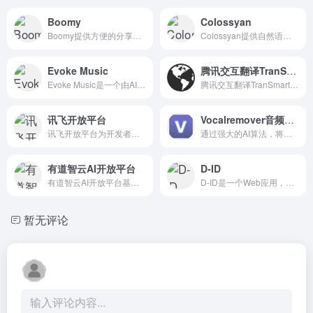
Boomy
Colossyan
Boomy提供方便的分享功能，用户可以将音乐作品分享到社交媒体或其他平台。
Colossyan提供自然语言处理、机器学习、数据挖掘、智能客服等领域的产品和服务，帮助企业和机构实现智能化转型。
Evoke Music
腾讯交互翻译TranSmart
Evoke Music是一个由AI生成的免版权音乐库，适合社交媒体发帖、视频、游戏等场景。
腾讯交互翻译TranSmart是由腾讯AI研发的一款交互式翻译工具。
讯飞开放平台
Vocalremover音频分离
讯飞开放平台为开发者提供语音技术平台，快速构建语音应用和解决方案，实现商业化应用。
通过强大的AI算法，将声音和背景音乐，两者完美分离，免费在线即可使用
有道智云AI开放平台
D-ID
有道智云AI开放平台基于智能语音和自然语言处理技术，提供API和SDK工具，帮助开发智能语音和自然语言处理应用。
D-ID是一个Web应用，使用实时人脸动画和高级文本到语音转换创建身临其境的AI体验。
暂无评论