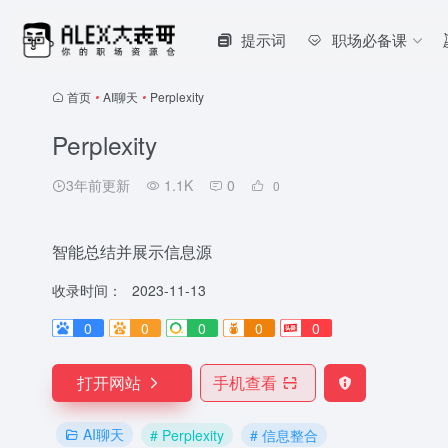
提示词
职场必备课
首页
•
AI聊天
•
Perplexity
Perplexity
3年前更新
1.1K
0
0
智能总结并展示信息源
收录时间：
2023-11-13
0
0
0
0
0
打开网站
手机查看
AI聊天
# Perplexity
# 信息整合