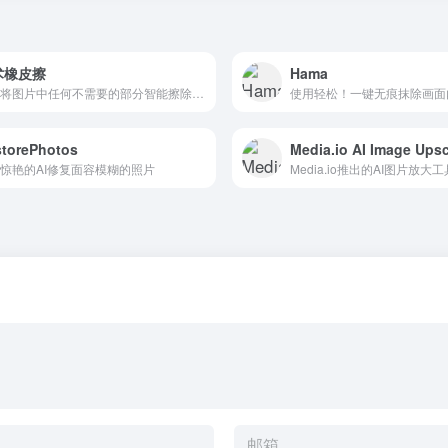
术橡皮擦
Hama
帮你将图片中任何不需要的部分智能擦除、填补背景内容。
使用轻松！一键无痕抹除画面
torePhotos
Media.io AI Image Upsc
惊艳的AI修复面容模糊的照片
Media.io推出的AI图片放大工