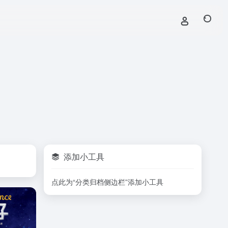
添加小工具
点此为“分类归档侧边栏”添加小工具