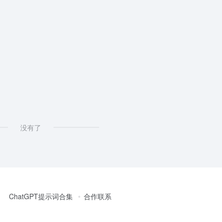
没有了
ChatGPT提示词合集
合作联系