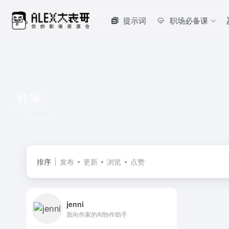
提示词
职场必备课
作家
共 1 篇网址
排序
发布
更新
浏览
点赞
jenni
面向作家的AI协作助手